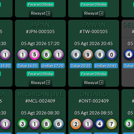
Pasaran Dibuka
Pasaran Dibuka
Riwayat
Riwayat
JAPAN
TAIWAN
5
#JPN-000105
#TW-000105
:30
05 Agt 2026 17:20
05 Agt 2026 20:45
05
 15:30
Tutup 16:55
Undian 17:20
Tutup 20:15
Undian 20:45
Tutup
Pasaran Dibuka
Pasaran Dibuka
Riwayat
Riwayat
IA
MICHIGAN LIVE
ONTARIO
6
#MCL-002409
#ONT-002409
:30
05 Agt 2026 08:30
05 Agt 2026 08:55
05