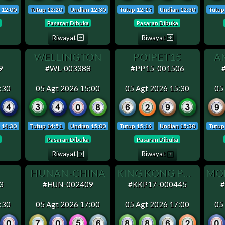
 12:00
Tutup 12:20
Undian 12:30
Tutup 12:15
Undian 12:30
Tutup
Pasaran Dibuka
Pasaran Dibuka
Riwayat
Riwayat
WELLINGTON
POIPET15
A
9
#WL-003388
#PP15-001506
:30
05 Agt 2026 15:00
05 Agt 2026 15:30
05
 14:30
Tutup 14:51
Undian 15:00
Tutup 15:16
Undian 15:30
Tutup
Pasaran Dibuka
Pasaran Dibuka
Riwayat
Riwayat
HUNAN-CHINA
KING KONG POOLS 17
3
#HUN-002409
#KKP17-000445
:30
05 Agt 2026 17:00
05 Agt 2026 17:00
05