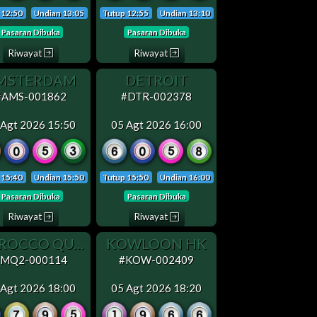
 12:50
Undian 13:05
Tutup 12:55
Undian 13:10
Pasaran Dibuka
Pasaran Dibuka
Riwayat
Riwayat
MSTERDAM
DETROIT
#AMS-001862
#DTR-002378
 Agt 2026 15:50
05 Agt 2026 16:00
 15:40
Undian 15:50
Tutup 15:50
Undian 16:00
Pasaran Dibuka
Pasaran Dibuka
Riwayat
Riwayat
MOROCCO QUATRO 2
KOWLOON HK
#MQ2-000114
#KOW-002409
 Agt 2026 18:00
05 Agt 2026 18:20