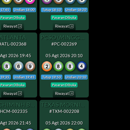
 17:45
Undian 18:00
Tutup 18:10
Undian 18:20
Pasaran Dibuka
Pasaran Dibuka
Riwayat
Riwayat
ATLANTA
PCSO (MINGGU OFF)
#ATL-002368
#PC-002269
 Agt 2026 19:45
05 Agt 2026 20:10
 19:35
Undian 19:45
Tutup 19:50
Undian 20:10
Pasaran Dibuka
Pasaran Dibuka
Riwayat
Riwayat
HOCHIMINH BUI VIEN
TEXAS MORNING (MINGGU OFF)
#HCM-002335
#TXM-002208
 Agt 2026 21:45
05 Agt 2026 22:00