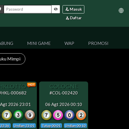
fit
🌐
Masuk
Daftar
ABUNG
MINI GAME
WAP
PROMOSI
uku Mimpi
HKLOTTO
COLOGNE
#HKL-000682
#COL-002420
 Agt 2026 23:01
06 Agt 2026 00:10
 22:36
Undian 23:01
Tutup 00:01
Undian 00:10