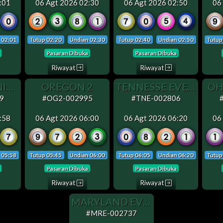
:01
06 Agt 2026 02:30
06 Agt 2026 02:50
06
 02:01
Tutup 02:20
Undian 02:30
Tutup 02:40
Undian 02:50
Tutup
Pasaran Dibuka
Pasaran Dibuka
Riwayat
Riwayat
WEST VIRGINIA (SENIN OFF)
OREGON 2
TENNESSE EVENING
OH
9
#OG2-002995
#TNE-002806
:58
06 Agt 2026 06:00
06 Agt 2026 06:20
06
 05:58
Tutup 05:45
Undian 06:00
Tutup 06:05
Undian 06:20
Tutup
Pasaran Dibuka
Pasaran Dibuka
Riwayat
Riwayat
MARYLAND EVENING
#MRE-002737