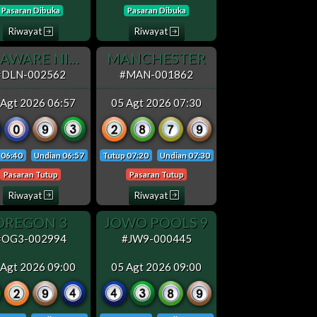
Pasaran Dibuka
Pasaran Dibuka
Riwayat
Riwayat
DELAWARE NIGHT
MANCHESTER
#DLN-002562
#MAN-001862
 Agt 2026 06:57
05 Agt 2026 07:30
 06:40
Undian 06:57
Tutup 07:20
Undian 07:30
Pasaran Tutup
Pasaran Tutup
Riwayat
Riwayat
OREGON 3
JOWO POOLS 9
#OG3-002994
#JW9-000445
 Agt 2026 09:00
05 Agt 2026 09:00