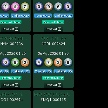
 00:05
Undian 00:20
Tutup 00:15
Undian 00:27
Pasaran Dibuka
Pasaran Dibuka
Riwayat
Riwayat
NEW YORK MIDDAY
ORLANDO
#NYM-002736
#ORL-002624
 Agt 2026 01:25
06 Agt 2026 01:30
 01:10
Undian 01:25
Tutup 01:20
Undian 01:30
Pasaran Dibuka
Pasaran Dibuka
Riwayat
Riwayat
OREGON 1
MOROCCO QUATRO 1
#OG1-002994
#MQ1-000115