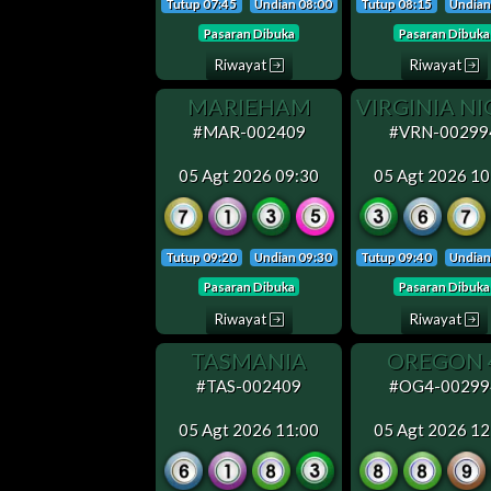
Tutup 07:45
Undian 08:00
Tutup 08:15
Undian
Pasaran Dibuka
Pasaran Dibuka
Riwayat
Riwayat
MARIEHAM
VIRGINIA N
#MAR-002409
#VRN-00299
05 Agt 2026 09:30
05 Agt 2026 10
Tutup 09:20
Undian 09:30
Tutup 09:40
Undian
Pasaran Dibuka
Pasaran Dibuka
Riwayat
Riwayat
TASMANIA
OREGON 
#TAS-002409
#OG4-00299
05 Agt 2026 11:00
05 Agt 2026 12