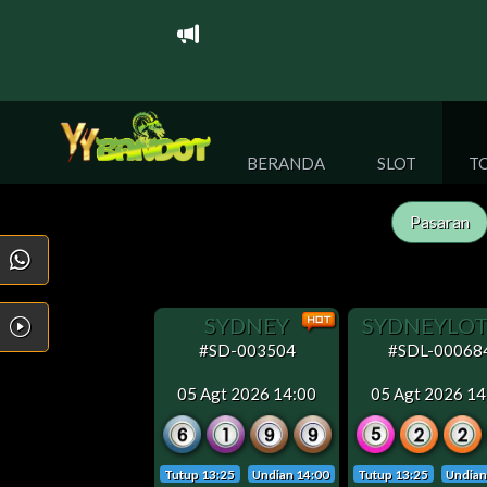
BERANDA
SLOT
T
Pasaran
P
SYDNEY
SYDNEYLO
M
#SD-003504
#SDL-00068
05 Agt 2026 14:00
05 Agt 2026 14
Tutup 13:25
Undian 14:00
Tutup 13:25
Undian