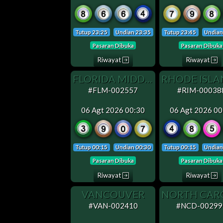
Tutup 23:25
Undian 23:35
Tutup 23:45
Undian
Pasaran Dibuka
Pasaran Dibuka
Riwayat
Riwayat
FLORIDA MIDDAY
#FLM-002557
#RIM-00038
06 Agt 2026 00:30
06 Agt 2026 00
Tutup 00:15
Undian 00:30
Tutup 00:15
Undian
Pasaran Dibuka
Pasaran Dibuka
Riwayat
Riwayat
VANCOUVER
#VAN-002410
#NCD-00299