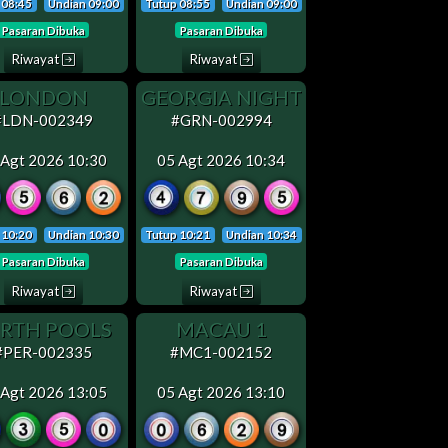
 08:45
Undian 09:00
Tutup 08:55
Undian 09:00
Pasaran Dibuka
Pasaran Dibuka
Riwayat
Riwayat
LONDON
GEORGIA NIGHT
#LDN-002349
#GRN-002994
 Agt 2026 10:30
05 Agt 2026 10:34
 10:20
Undian 10:30
Tutup 10:21
Undian 10:34
Pasaran Dibuka
Pasaran Dibuka
Riwayat
Riwayat
RTH POOLS
MACAU 1
#PER-002335
#MC1-002152
 Agt 2026 13:05
05 Agt 2026 13:10