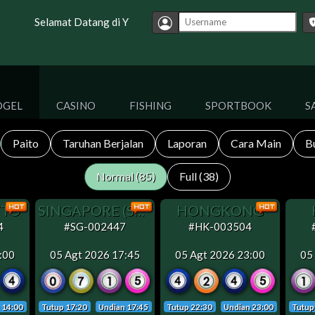
Selamat Datang di YYBANDOT, Situs Agen judi Terpercaya dan Bona
OGEL
CASINO
FISHING
SPORTBOOK
S
Paito
Taruhan Berjalan
Laporan
Cara Main
B
Normal (85)
Full (38)
TTO
SINGAPORE (SEL & JUM OFF)
HONGKONG
4
#SG-002447
#HK-003504
:00
05 Agt 2026 17:45
05 Agt 2026 23:00
05
 14:00
Tutup 17:20
Undian 17:45
Tutup 22:30
Undian 23:00
Tutup