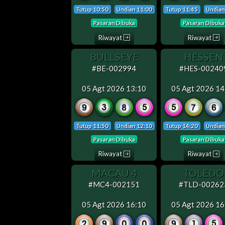
Tutup 10:50
Undian 11:00
Tutup 11:45
Undian
Pasaran Dibuka
Pasaran Dibuka
Riwayat
Riwayat
BULLSEYE
HESSEN
#BE-002994
#HES-00240
05 Agt 2026 13:10
05 Agt 2026 14
Tutup 11:50
Undian 12:10
Tutup 14:20
Undian
Pasaran Dibuka
Pasaran Dibuka
Riwayat
Riwayat
MACAU 4
TOLEDO
#MC4-002151
#TLD-00262
05 Agt 2026 16:10
05 Agt 2026 16