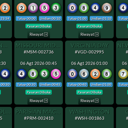
 23:59
Tutup 00:00
Undian 00:10
Tutup 01:00
Undian 01:10
Tutup
Pasaran Dibuka
Pasaran Dibuka
Riwayat
Riwayat
RHODE ISLAND MIDDAY
MISSOURI MIDDAY
VIRGINIA DAY
8
#MSM-002736
#VGD-002995
:30
06 Agt 2026 00:45
06 Agt 2026 01:00
06
 00:30
Tutup 00:30
Undian 00:45
Tutup 00:40
Undian 01:00
Tutup
Pasaran Dibuka
Pasaran Dibuka
Riwayat
Riwayat
NORTH CAROLINA DAY
PARISIAN MACAO
WASHINGTON
5
#PRM-002410
#WSH-001863