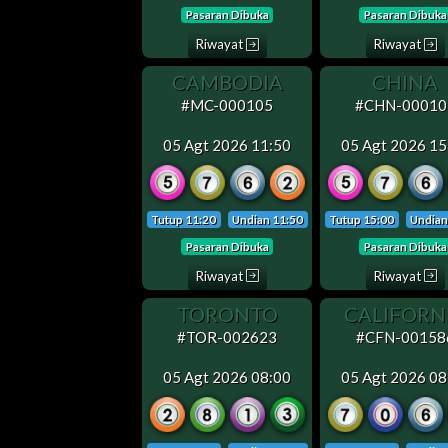
Pasaran Dibuka
Pasaran Dibuka
Riwayat
Riwayat
CAMBODIA
CHINA
#MC-000105
#CHN-00010
05 Agt 2026 11:50
05 Agt 2026 15
Tutup 11:20
Undian 11:50
Tutup 15:00
Undian
Pasaran Dibuka
Pasaran Dibuka
Riwayat
Riwayat
TORONTO
CALIFORN
#TOR-002623
#CFN-00158
05 Agt 2026 08:00
05 Agt 2026 08