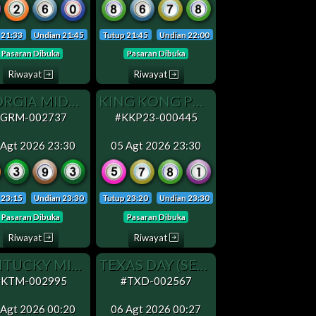
 21:33
Undian 21:45
Tutup 21:45
Undian 22:00
Pasaran Dibuka
Pasaran Dibuka
Riwayat
Riwayat
GEORGIA MIDDAY
KING KONG POOLS 23
#GRM-002737
#KKP23-000445
 Agt 2026 23:30
05 Agt 2026 23:30
 23:15
Undian 23:30
Tutup 23:20
Undian 23:30
Pasaran Dibuka
Pasaran Dibuka
Riwayat
Riwayat
KENTUCKY MIDDAY
TEXAS DAY (SENIN OFF)
#KTM-002995
#TXD-002567
 Agt 2026 00:20
06 Agt 2026 00:27