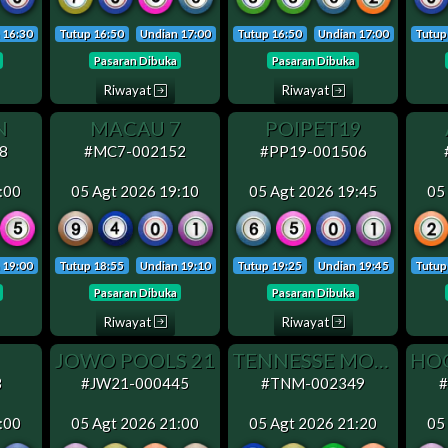
 16:30
Tutup 16:50
Undian 17:00
Tutup 16:50
Undian 17:00
Tutup
Pasaran Dibuka
Pasaran Dibuka
Riwayat
Riwayat
N
MACAU 7
POIPET19
8
#MC7-002152
#PP19-001506
:00
05 Agt 2026 19:10
05 Agt 2026 19:45
05
 19:00
Tutup 18:55
Undian 19:10
Tutup 19:25
Undian 19:45
Tutup
Pasaran Dibuka
Pasaran Dibuka
Riwayat
Riwayat
JOWO POOLS 21
TENNESSE MORNING (MINGGU OFF)
3
#JW21-000445
#TNM-002349
:00
05 Agt 2026 21:00
05 Agt 2026 21:20
05