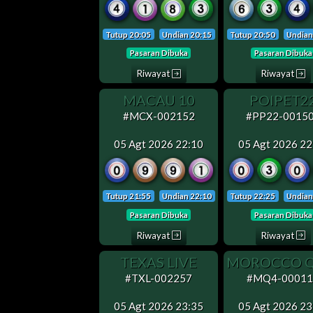
Tutup 20:05
Undian 20:15
Tutup 20:50
Undian
Pasaran Dibuka
Pasaran Dibuka
Riwayat
Riwayat
MACAU 10
POIPET2
#MCX-002152
#PP22-0015
05 Agt 2026 22:10
05 Agt 2026 22
Tutup 21:55
Undian 22:10
Tutup 22:25
Undian
Pasaran Dibuka
Pasaran Dibuka
Riwayat
Riwayat
TEXAS LIVE
#TXL-002257
#MQ4-00011
05 Agt 2026 23:35
05 Agt 2026 23