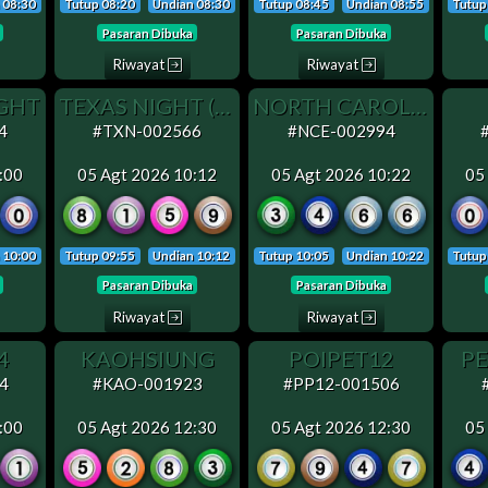
 08:30
Tutup 08:20
Undian 08:30
Tutup 08:45
Undian 08:55
Tutup
Pasaran Dibuka
Pasaran Dibuka
Riwayat
Riwayat
IGHT
TEXAS NIGHT (SENIN OFF)
NORTH CAROLINA EVENING
4
#TXN-002566
#NCE-002994
:00
05 Agt 2026 10:12
05 Agt 2026 10:22
05
 10:00
Tutup 09:55
Undian 10:12
Tutup 10:05
Undian 10:22
Tutup
Pasaran Dibuka
Pasaran Dibuka
Riwayat
Riwayat
4
KAOHSIUNG
POIPET12
PE
4
#KAO-001923
#PP12-001506
:00
05 Agt 2026 12:30
05 Agt 2026 12:30
05