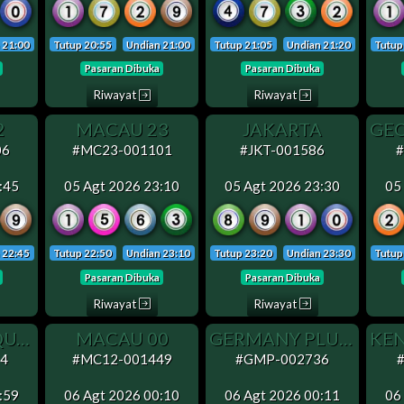
 21:00
Tutup 20:55
Undian 21:00
Tutup 21:05
Undian 21:20
Tutup
Pasaran Dibuka
Pasaran Dibuka
Riwayat
Riwayat
2
MACAU 23
JAKARTA
06
#MC23-001101
#JKT-001586
:45
05 Agt 2026 23:10
05 Agt 2026 23:30
05
 22:45
Tutup 22:50
Undian 23:10
Tutup 23:20
Undian 23:30
Tutup
Pasaran Dibuka
Pasaran Dibuka
Riwayat
Riwayat
MOROCCO QUATRO 4
MACAU 00
GERMANY PLUS5
4
#MC12-001449
#GMP-002736
:59
06 Agt 2026 00:10
06 Agt 2026 00:11
06