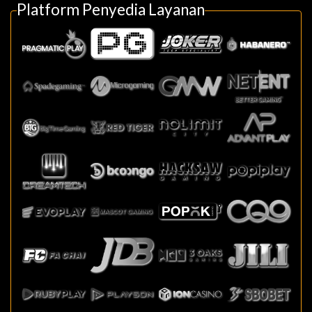
Platform Penyedia Layanan