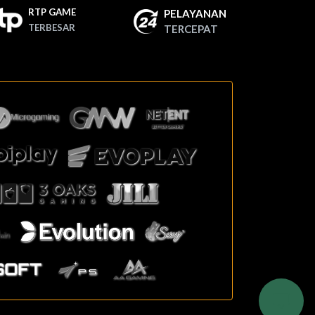
RTP GAME
PELAYANAN
TERBESAR
TERCEPAT