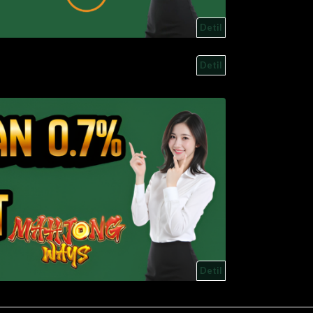
Detil
Detil
Detil