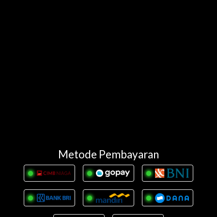
Metode Pembayaran