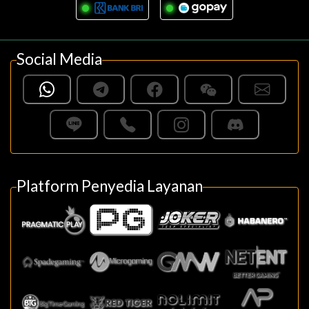
Social Media
Platform Penyedia Layanan