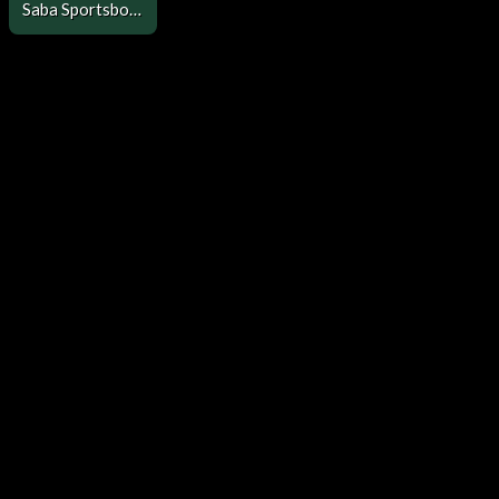
Saba Sportsbook